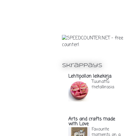
Skräppäys
Lehtipollon leikekirja
Tuunattu
metallirasia
1 päivä sitten
Arts and crafts made
with Love
Favourite
moments on a