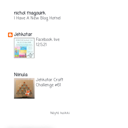
3 vuotta sitten
nichol magouirk
I Have A New Blog Home!
3 vuotta sitten
Jehkotar
Facebook live
12.5.21
5 vuotta sitten
Niinula
Jehkotar Craft
Challenge #61
5 vuotta sitten
Näytä kaikki