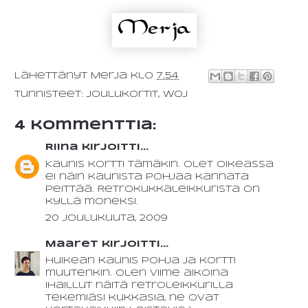
Lähettänyt
Merja
klo
7.54
Tunnisteet:
Joulukortit
,
WOJ
4 kommenttia:
Riina
kirjoitti...
Kaunis kortti tämäkin. Olet oikeassa
ei näin kaunista pohjaa kannata
peittää. Retrokukkaleikkurista on
kyllä moneksi.
20 joulukuuta, 2009
Maaret
kirjoitti...
Huikean kaunis pohja ja kortti
muutenkin. Olen viime aikoina
ihaillut näitä retroleikkurilla
tekemiäsi kukkasia, ne ovat