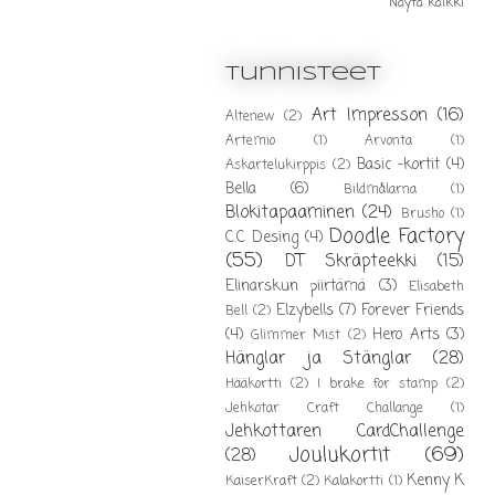
Näytä kaikki
Tunnisteet
Art Impresson
(16)
Altenew
(2)
Artemio
(1)
Arvonta
(1)
Basic -kortit
(4)
Askartelukirppis
(2)
Bella
(6)
Bildmålarna
(1)
Blokitapaaminen
(24)
Brusho
(1)
Doodle Factory
C.C Desing
(4)
(55)
DT Skräpteekki
(15)
Elinarskun piirtämä
(3)
Elisabeth
Elzybells
(7)
Forever Friends
Bell
(2)
(4)
Hero Arts
(3)
Glimmer Mist
(2)
Hänglar ja Stänglar
(28)
Hääkortti
(2)
I brake for stamp
(2)
Jehkotar Craft Challange
(1)
Jehkottaren CardChallenge
Joulukortit
(69)
(28)
Kenny K
KaiserKraft
(2)
Kalakortti
(1)