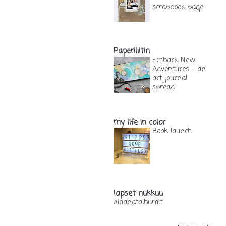
scrapbook page
1 päivä sitten
Paperiliitin
Embark New
Adventures - an
art journal
spread
1 vuosi sitten
my life in color
Book launch
9 vuotta sitten
lapset nukkuu
#ihanatalbumit
10 vuotta sitten